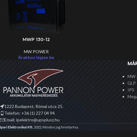
MWP 130-12
MW POWER
Árakhoz lépjen be
MÁ
MW 
GLP
IPS
Meg
1222 Budapest, Római utca 25.
Telefon: +36 (1) 227 04 94
Email: ipelektro@upsplusz.hu
Ipari Elektronikai Kft.
2022. Minden jog fenntartva.