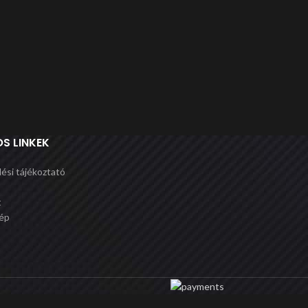
S LINKEK
ési tájékoztató
t
ép