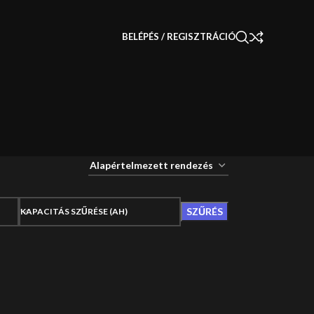
BELÉPÉS / REGISZTRÁCIÓ
SZŰRÉS
KAPACITÁS SZŰRÉSE (AH)