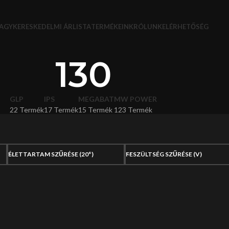
AGYKERESKEDELMI ÁRLISTA
TERMÉKEINK
RÓLUNK
ELÉRHETŐSÉG
130
GLP
IPS
MEGABAT
MW POWER
22 Termék
17 Termék
15 Termék
123 Termék
ÉLETTARTAM SZŰRÉSE (20°)
FESZÜLTSÉG SZŰRÉSE (V)