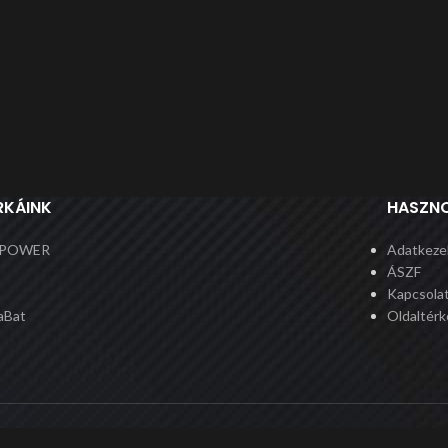
RKÁINK
HASZNO
POWER
Adatkezel
ÁSZF
Kapcsola
aBat
Oldaltérk