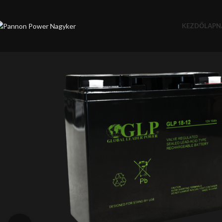
KEZDŐLAP
N