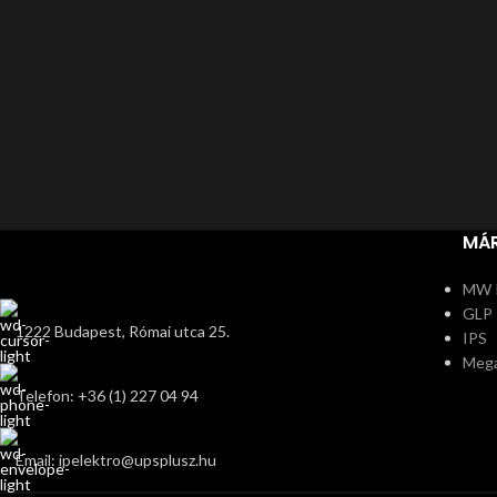
MÁ
MW 
GLP
1222 Budapest, Római utca 25.
IPS
Meg
Telefon: +36 (1) 227 04 94
Email: ipelektro@upsplusz.hu