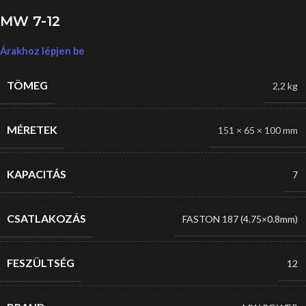
MW 7-12
Árakhoz lépjen be
TÖMEG
2,2 kg
MÉRETEK
151 × 65 × 100 mm
KAPACITÁS
7
CSATLAKOZÁS
FASTON 187 (4.75×0.8mm)
FESZÜLTSÉG
12