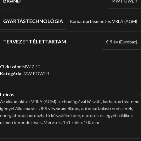
BRAND
MW POWER
GYÁRTÁSTECHNOLÓGIA
Karbantartásmentes VRLA (AGM)
TERVEZETT ÉLETTARTAM
6-9 év (Eurobat)
Cikkszám:
MW 7-12
Kategória:
MW POWER
Leírás
Az akkumulátor VRLA (AGM) technológiával készült, karbantartást nem
igényel Alkalmazás: UPS vészáramellátás, automatizálási rendszerek,
energiaforrás hordozható készülékekben, motorok és egyéb ciklikus
üzemû berendezések. Méretek: 151 x 65 x 100 mm