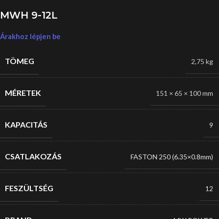
MWH 9-12L
Árakhoz lépjen be
TÖMEG
2,75 kg
MÉRETEK
151 × 65 × 100 mm
KAPACITÁS
9
CSATLAKOZÁS
FASTON 250 (6.35×0.8mm)
FESZÜLTSÉG
12