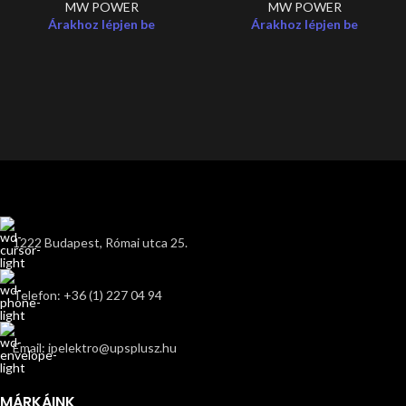
MW POWER
MW POWER
Árakhoz lépjen be
Árakhoz lépjen be
1222 Budapest, Római utca 25.
Telefon: +36 (1) 227 04 94
Email: ipelektro@upsplusz.hu
MÁRKÁINK