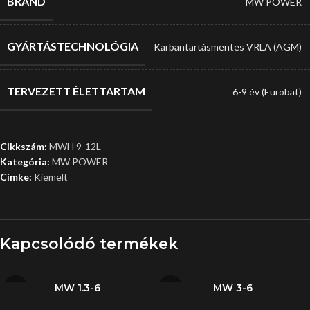
BRAND
MW POWER
GYÁRTÁSTECHNOLÓGIA
Karbantartásmentes VRLA (AGM)
TERVEZETT ÉLETTARTAM
6-9 év (Eurobat)
Cikkszám:
MWH 9-12L
Kategória:
MW POWER
Címke:
Kiemelt
Kapcsolódó termékek
MW 1.3-6
MW 3-6