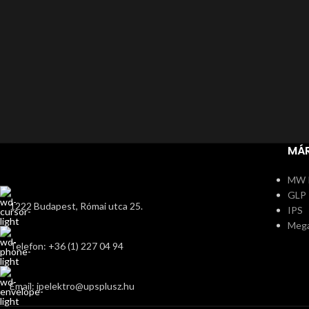
MÁ
MW 
GLP
1222 Budapest, Római utca 25.
IPS
Meg
Telefon: +36 (1) 227 04 94
Email: ipelektro@upsplusz.hu