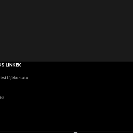
M
Árak
S LINKEK
ési tájékoztató
t
ép