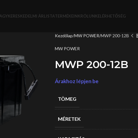
AGYKERESKEDELMI ÁRLISTA
TERMÉKEINK
RÓLUNK
ELÉRHETŐSÉG
Kezdőlap
MW POWER
MWP 200-12B
MW POWER
MWP 200-12B
Árakhoz lépjen be
TÖMEG
MÉRETEK