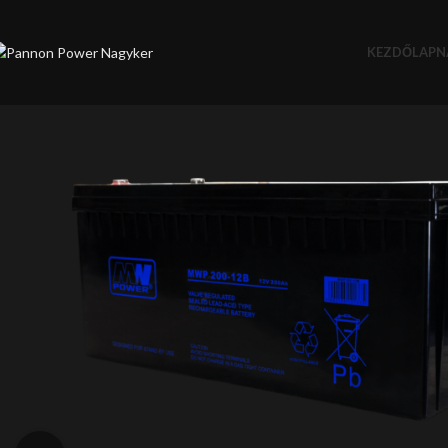
KEZDŐLAP
N