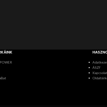
RKÁINK
HASZNO
POWER
Adatkezel
ÁSZF
Kapcsola
aBat
Oldaltérk