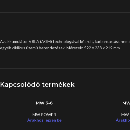
Az akkumulátor VRLA (AGM) technológiával készült, karbantartást nem i
egyéb ciklikus üzemû berendezések. Méretek: 522 x 238 x 219 mm
Kapcsolódó termékek
MW 3-6
MW
MW POWER
MW
Árakhoz lépjen be
Árakhoz