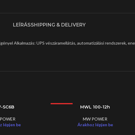
LEÍRÁS
SHIPPING & DELIVERY
gényel Alkalmazás: UPS vészáramellátás, automatizálási rendszerek, en
-SC6B
LEGJOBB
MWL 100-12h
 POWER
MW POWER
 lépjen be
Árakhoz lépjen be