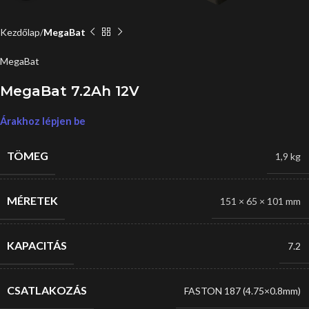
Kezdőlap
MegaBat
MegaBat
MegaBat 7.2Ah 12V
Árakhoz lépjen be
TÖMEG
1,9 kg
MÉRETEK
151 × 65 × 101 mm
KAPACITÁS
7.2
CSATLAKOZÁS
FASTON 187 (4.75×0.8mm)