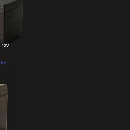
 12V
 be