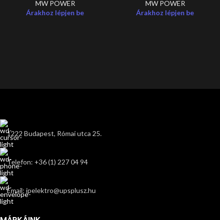
MW POWER
MW POWER
Árakhoz lépjen be
Árakhoz lépjen be
1222 Budapest, Római utca 25.
Telefon: +36 (1) 227 04 94
Email: ipelektro@upsplusz.hu
MÁRKÁINK