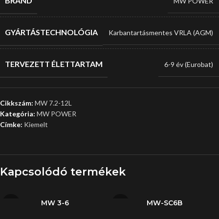
BRAND
MW POWER
GYÁRTÁSTECHNOLÓGIA
Karbantartásmentes VRLA (AGM)
TERVEZETT ÉLETTARTAM
6-9 év (Eurobat)
Cikkszám:
MW 7.2-12L
Kategória:
MW POWER
Címke:
Kiemelt
Kapcsolódó termékek
MW 3-6
MW-SC6B