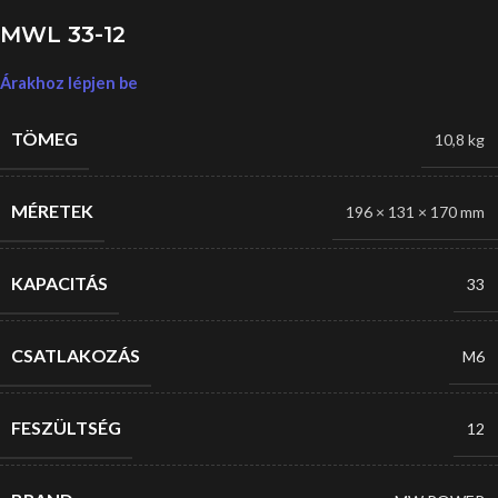
MWL 33-12
Árakhoz lépjen be
TÖMEG
10,8 kg
MÉRETEK
196 × 131 × 170 mm
KAPACITÁS
33
CSATLAKOZÁS
M6
FESZÜLTSÉG
12