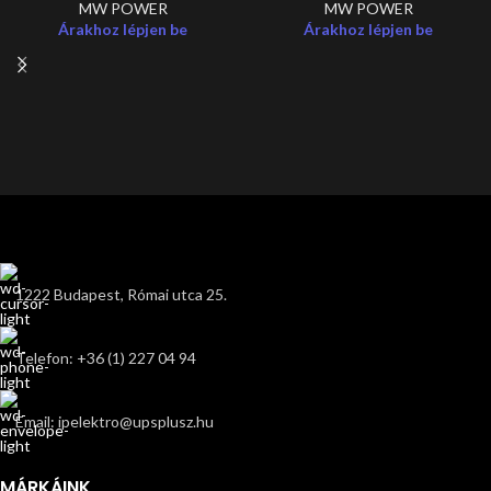
MW POWER
MW POWER
Árakhoz lépjen be
Árakhoz lépjen be
1222 Budapest, Római utca 25.
Telefon: +36 (1) 227 04 94
Email: ipelektro@upsplusz.hu
MÁRKÁINK