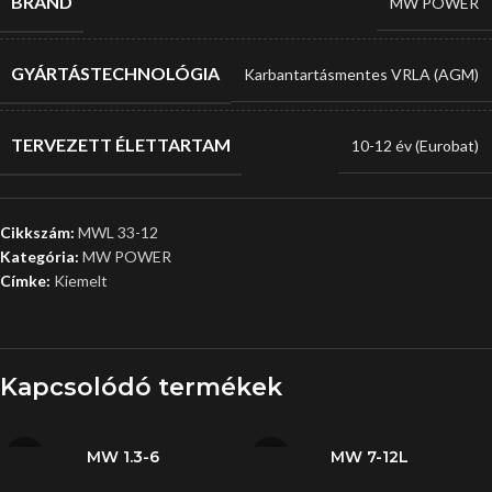
BRAND
MW POWER
GYÁRTÁSTECHNOLÓGIA
Karbantartásmentes VRLA (AGM)
TERVEZETT ÉLETTARTAM
10-12 év (Eurobat)
Cikkszám:
MWL 33-12
Kategória:
MW POWER
Címke:
Kiemelt
Kapcsolódó termékek
MW 1.3-6
MW 7-12L