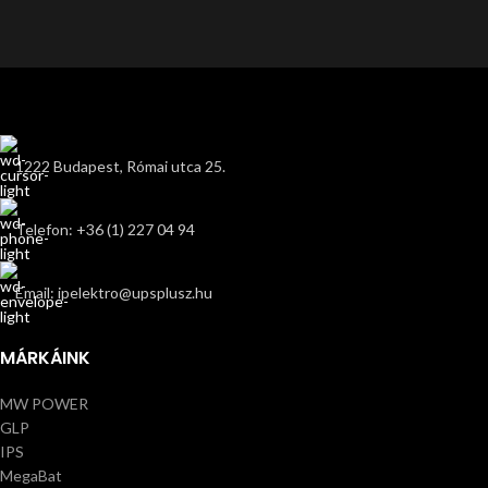
1222 Budapest, Római utca 25.
Telefon: +36 (1) 227 04 94
Email: ipelektro@upsplusz.hu
MÁRKÁINK
MW POWER
GLP
IPS
MegaBat