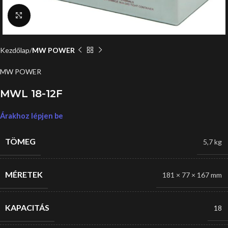
Click to enlarge
Kezdőlap
MW POWER
MW POWER
MWL 18-12F
Árakhoz lépjen be
TÖMEG
5,7 kg
MÉRETEK
181 × 77 × 167 mm
KAPACITÁS
18