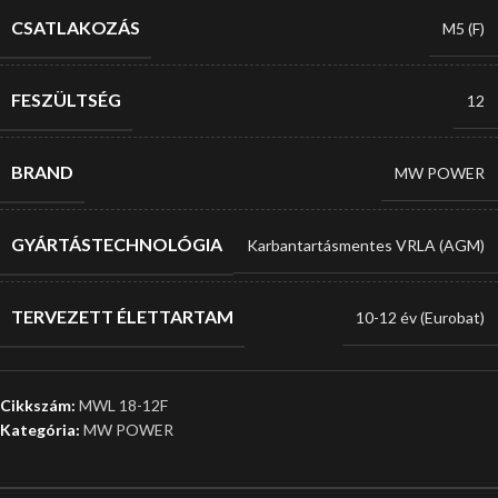
CSATLAKOZÁS
M5 (F)
FESZÜLTSÉG
12
BRAND
MW POWER
GYÁRTÁSTECHNOLÓGIA
Karbantartásmentes VRLA (AGM)
TERVEZETT ÉLETTARTAM
10-12 év (Eurobat)
Cikkszám:
MWL 18-12F
Kategória:
MW POWER