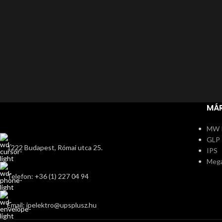
MÁ
MW 
GLP
1222 Budapest, Római utca 25.
IPS
Meg
Telefon: +36 (1) 227 04 94
Email: ipelektro@upsplusz.hu