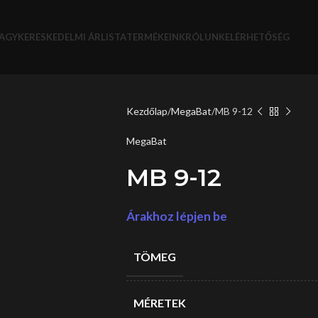
AGYKERESKEDELMI ÁRLISTA
TERMÉKEINK
RÓLUNK
ELÉRHETŐSÉG
Kezdőlap
MegaBat
MB 9-12
MegaBat
MB 9-12
Árakhoz lépjen be
TÖMEG
MÉRETEK