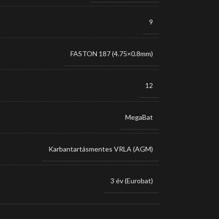
9
FASTON 187 (4.75×0.8mm)
12
MegaBat
Karbantartásmentes VRLA (AGM)
3 év (Eurobat)