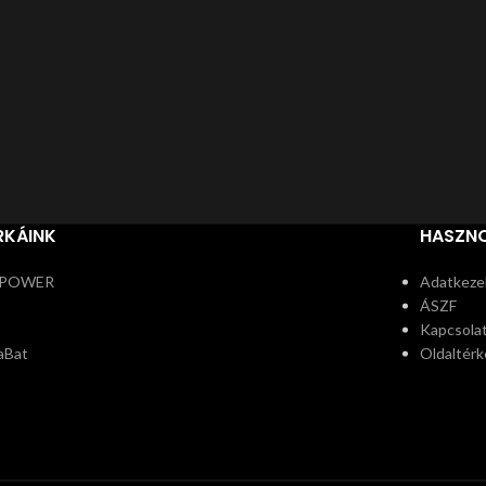
RKÁINK
HASZNO
POWER
Adatkezel
ÁSZF
Kapcsola
aBat
Oldaltérk