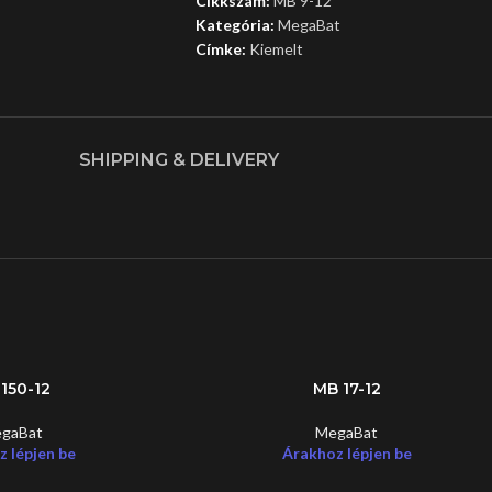
Cikkszám:
MB 9-12
Kategória:
MegaBat
Címke:
Kiemelt
SHIPPING & DELIVERY
150-12
MB 17-12
gaBat
MegaBat
 lépjen be
Árakhoz lépjen be