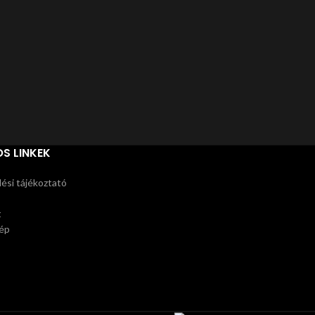
Árak
S LINKEK
ési tájékoztató
t
ép