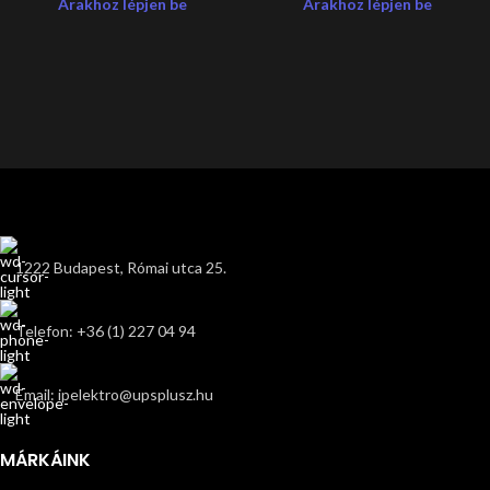
Árakhoz lépjen be
Árakhoz lépjen be
1222 Budapest, Római utca 25.
Telefon: +36 (1) 227 04 94
Email: ipelektro@upsplusz.hu
MÁRKÁINK