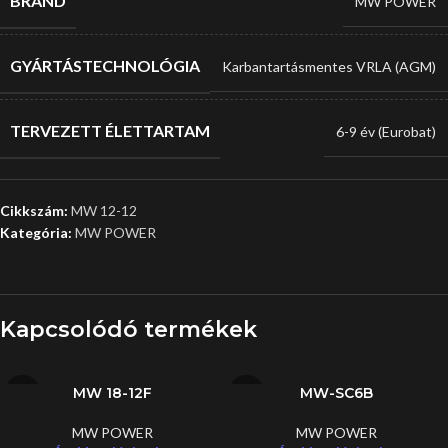
BRAND
MW POWER
GYÁRTÁSTECHNOLÓGIA
Karbantartásmentes VRLA (AGM)
TERVEZETT ÉLETTARTAM
6-9 év (Eurobat)
Cikkszám:
MW 12-12
Kategória:
MW POWER
Kapcsolódó termékek
MW 18-12F
MW-SC6B
MW POWER
MW POWER