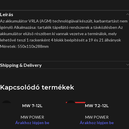
Leírás
Az akkumulátor VRLA (AGM) technológiával készült, karbantartást nem
igénylõ Alkalmazása: tartalék tápellátó rendszerek a távközlésben Az
akkumulátor elülsõ részében ki vannak vezetve a terminálok, mely
lehetõvé teszi 1 rackenként 4 blokk beépítését a 19 és 21 állványok
Méretek: 550x110x288mm
Shipping & Delivery
Kapcsolódó termékek
MW 7-12L
MW 7.2-12L
LEGJOBB
MW POWER
MW POWER
Árakhoz lépjen be
Árakhoz lépjen be