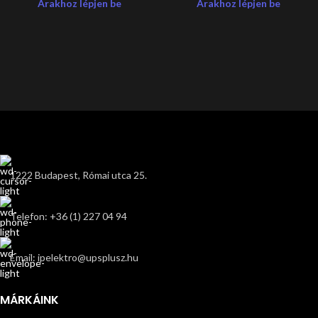
Árakhoz lépjen be
Árakhoz lépjen be
1222 Budapest, Római utca 25.
Telefon: +36 (1) 227 04 94
Email: ipelektro@upsplusz.hu
MÁRKÁINK