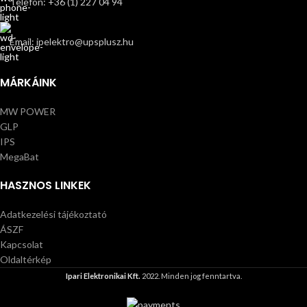
Telefon: +36 (1) 227 04 94
Email: ipelektro@upsplusz.hu
MÁRKÁINK
MW POWER
GLP
IPS
MegaBat
HASZNOS LINKEK
Adatkezelési tájékoztató
ÁSZF
Kapcsolat
Oldaltérkép
Ipari Elektronikai Kft.
2022. Minden jog fenntartva.