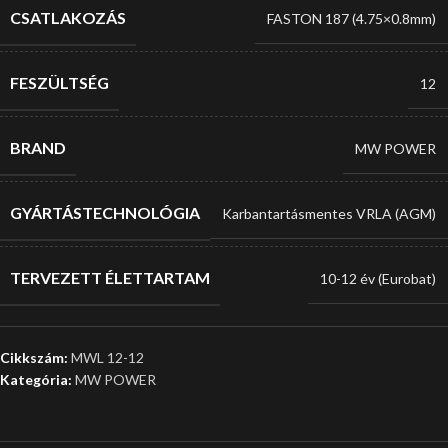
CSATLAKOZÁS
FASTON 187 (4.75×0.8mm)
FESZÜLTSÉG
12
BRAND
MW POWER
GYÁRTÁSTECHNOLÓGIA
Karbantartásmentes VRLA (AGM)
TERVEZETT ÉLETTARTAM
10-12 év (Eurobat)
Cikkszám:
MWL 12-12
Kategória:
MW POWER