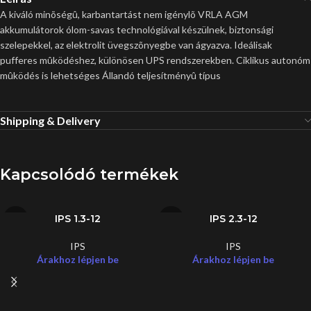
A kiváló minõségû, karbantartást nem igénylõ VRLA AGM
akkumulátorok ólom-savas technológiával készülnek, biztonsági
szelepekkel, az elektrolit üvegszõnyegbe van ágyazva. Ideálisak
pufferes mûködéshez, különösen UPS rendszerekben. Ciklikus autonóm
mûködés is lehetséges Állandó teljesítményû típus
Shipping & Delivery
Kapcsolódó termékek
IPS 1.3-12
IPS 2.3-12
IPS
IPS
Árakhoz lépjen be
Árakhoz lépjen be