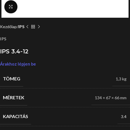
Click to enlarge
Kezdőlap
IPS
IPS
IPS 3.4-12
Árakhoz lépjen be
TÖMEG
1,3 kg
MÉRETEK
134 × 67 × 66 mm
KAPACITÁS
3.4