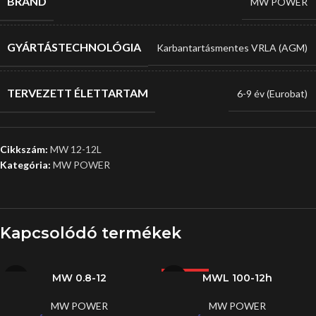
BRAND
MW POWER
GYÁRTÁSTECHNOLÓGIA
Karbantartásmentes VRLA (AGM)
TERVEZETT ÉLETTARTAM
6-9 év (Eurobat)
Cikkszám:
MW 12-12L
Kategória:
MW POWER
Kapcsolódó termékek
MW 0.8-12
MWL 100-12h
LEGJOBB
MW POWER
MW POWER