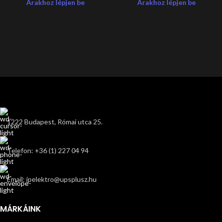
Árakhoz lépjen be
Árakhoz lépjen be
1222 Budapest, Római utca 25.
Telefon: +36 (1) 227 04 94
Email: ipelektro@upsplusz.hu
MÁRKÁINK