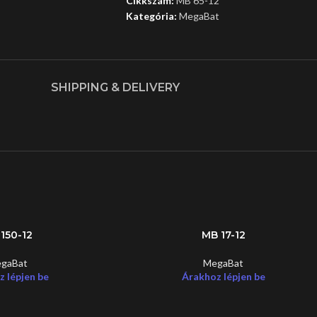
Cikkszám:
MB 65-12
Kategória:
MegaBat
SHIPPING & DELIVERY
150-12
MB 17-12
gaBat
MegaBat
 lépjen be
Árakhoz lépjen be