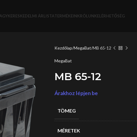
AGYKERESKEDELMI ÁRLISTA
TERMÉKEINK
RÓLUNK
ELÉRHETŐSÉG
Kezdőlap
MegaBat
MB 65-12
MegaBat
MB 65-12
Árakhoz lépjen be
TÖMEG
MÉRETEK