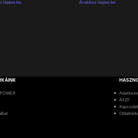
 lépjen be
Árakhoz lépjen be
RKÁINK
HASZNO
POWER
Adatkezel
ÁSZF
Kapcsola
aBat
Oldaltérk