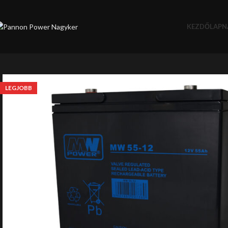
KEZDŐLAP
N
LEGJOBB