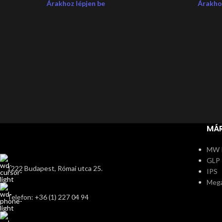
Árakhoz lépjen be
Árakhoz
MÁ
MW 
GLP
1222 Budapest, Római utca 25.
IPS
Meg
Telefon: +36 (1) 227 04 94