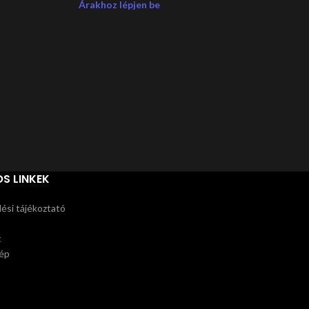
Árakhoz lépjen be
M
Árak
S LINKEK
ési tájékoztató
t
ép