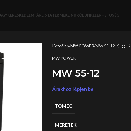
AGYKERESKEDELMI ÁRLISTA
TERMÉKEINK
RÓLUNK
ELÉRHETŐSÉG
Kezdőlap
MW POWER
MW 55-12
MW POWER
MW 55-12
Árakhoz lépjen be
TÖMEG
MÉRETEK