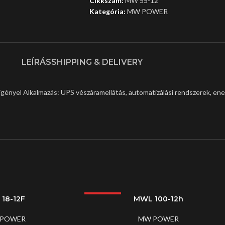
Cikkszám:
MW 55-12
Kategória:
MW POWER
LEÍRÁS
SHIPPING & DELIVERY
gényel Alkalmazás: UPS vészáramellátás, automatizálási rendszerek, en
18-12F
LEGJOBB
MWL 100-12h
 POWER
MW POWER