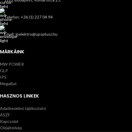
Telefon: +36 (1) 227 04 94
Email: ipelektro@upsplusz.hu
MÁRKÁINK
MW POWER
GLP
IPS
MegaBat
HASZNOS LINKEK
Adatkezelési tájékoztató
ÁSZF
Kapcsolat
Oldaltérkép