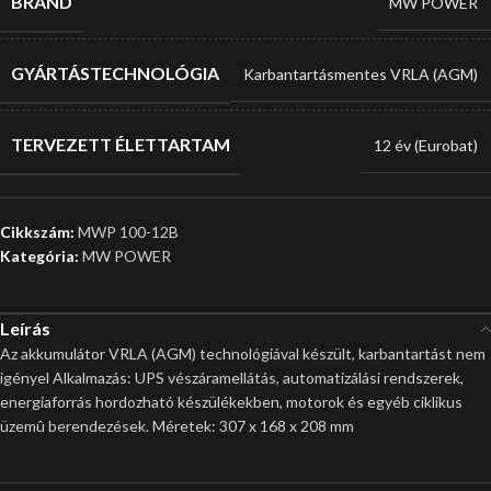
BRAND
MW POWER
GYÁRTÁSTECHNOLÓGIA
Karbantartásmentes VRLA (AGM)
TERVEZETT ÉLETTARTAM
12 év (Eurobat)
Cikkszám:
MWP 100-12B
Kategória:
MW POWER
Leírás
Az akkumulátor VRLA (AGM) technológiával készült, karbantartást nem
igényel Alkalmazás: UPS vészáramellátás, automatizálási rendszerek,
energiaforrás hordozható készülékekben, motorok és egyéb ciklikus
üzemû berendezések. Méretek: 307 x 168 x 208 mm