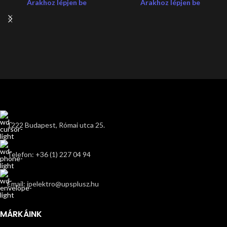
Árakhoz lépjen be
Árakhoz lépjen be
1222 Budapest, Római utca 25.
Telefon: +36 (1) 227 04 94
Email: ipelektro@upsplusz.hu
MÁRKÁINK