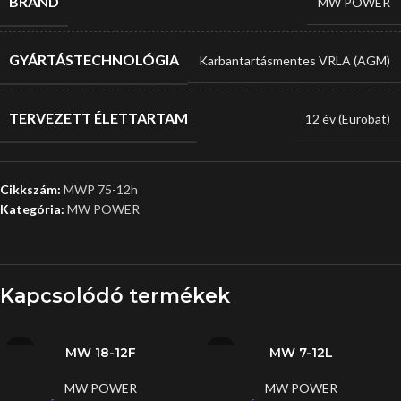
BRAND
MW POWER
GYÁRTÁSTECHNOLÓGIA
Karbantartásmentes VRLA (AGM)
TERVEZETT ÉLETTARTAM
12 év (Eurobat)
Cikkszám:
MWP 75-12h
Kategória:
MW POWER
Kapcsolódó termékek
MW 18-12F
MW 7-12L
MW POWER
MW POWER